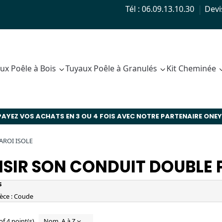
Tél : 06.09.13.10.30
Devi
ux Poêle à Bois
Tuyaux Poêle à Granulés
Kit Cheminée
PAYEZ VOS ACHATS EN 3 OU 4 FOIS AVEC NOTRE PARTENAIRE ONEY 
AROI ISOLE
SIR SON CONDUIT DOUBLE P
s
èce : Coude
f 4 point(s)
Nom, A à Z