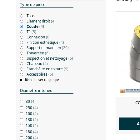
Type de pièce
Tous
Elément droit
(4)
Coude
(4)
Té
(5)
Connexion
(6)
Finition esthétique
(4)
Support et maintien
(20)
Traversée
(6)
Inspection et nettoyage
(6)
Chapeau
(4)
Etanchéité en toiture
(9)
Accessoires
(6)
Réinitialiser ce groupe
Diamètre intérieur
80
(4)
CO
250
(4)
100
(4)
130
(4)
A
150
(4)
180
(4)
200
(4)