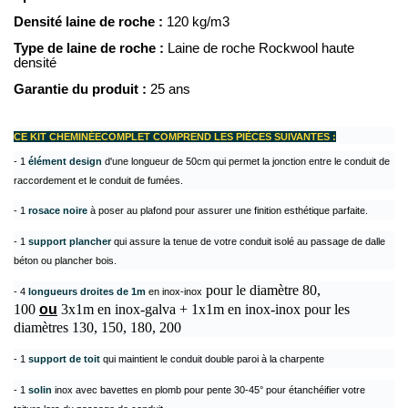
Densité laine de roche :
120 kg/m3
Type de laine de roche :
Laine de roche Rockwool haute
densité
Garantie du produit :
25 ans
CE KIT CHEMINÉECOMPLET COMPREND LES PIÈCES SUIVANTES :
- 1
élément design
d'une longueur de 50cm qui permet la jonction entre le conduit de
raccordement et le conduit de fumées.
- 1
rosace noire
à poser au plafond pour assurer une finition esthétique parfaite.
- 1
support plancher
qui assure la tenue de votre conduit isolé au passage de dalle
béton ou plancher bois.
pour le diamètre 80,
- 4
longueurs droites de 1m
en inox-inox
100
ou
3x1m en inox-galva + 1x1m en inox-inox pour les
diamètres 130, 150, 180, 200
- 1
support de toit
qui maintient le conduit double paroi à la charpente
- 1
solin
inox avec bavettes en plomb pour pente 30-45° pour étanchéifier votre