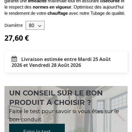
garantit une
efficacité
maximale tout en assurant la
sécurité
et
le respect des
normes en vigueur
. Optimisez dès aujourd'hui
le rendement de votre
chauffage
avec notre Tubage de qualité.
Diamètre
27,60 €
Livraison estimée entre Mardi 25 Août
2026 et Vendredi 28 Août 2026