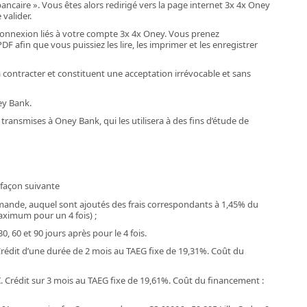
ncaire ». Vous êtes alors redirigé vers la page internet 3x 4x Oney
valider.
 connexion liés à votre compte 3x 4x Oney. Vous prenez
afin que vous puissiez les lire, les imprimer et les enregistrer
à contracter et constituent une acceptation irrévocable et sans
ey Bank.
nsmises à Oney Bank, qui les utilisera à des fins d’étude de
 façon suivante
mmande, auquel sont ajoutés des frais correspondants à 1,45% du
aximum pour un 4 fois) ;
, 60 et 90 jours après pour le 4 fois.
 Crédit d’une durée de 2 mois au TAEG fixe de 19,31%. Coût du
€. Crédit sur 3 mois au TAEG fixe de 19,61%. Coût du financement :