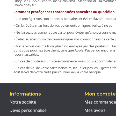
Oney Bank - SA au capital de 51 286 585€ - Siège social : 34 avenue d
-​ ​www.oney.fr​ ​“
Comment protéger ses coordonnées bancaires au quotidien 
Pour protéger vos coordonnées bancaires et éviter d’avoir une mauva
• On le répète mais lors de vos paiements en ligne, veillez à ne 
• Ne laissez pas trainer votre carte, pour éviter qu’une personne m
• Évitez au maximum de communiquer vos coordonnées de carte par
• Méfiez-vous des mails de phishing envoyés par des pirates qui te
dont vous pourriez être client, telle que Apple, Paypal ou encore l
reconnaissables.
• En cas de doute sur un site e-commerce, vous pouvez contrôler sa
• En cas de vol de votre carte bancaire, n’oubliez pas les 3 gestes 
écrit le vol de votre carte par courrier A/R à votre banque.
Informations
Mon compte
Notre société
Mes commande
Devis personnalisé
Mes avoirs