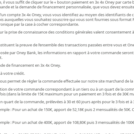
l vous suffit de cliquer sur le « bouton paiement en 3x 4x Oney par carte ba
ommande et la demande de financement personnalisée, que vous devez ensuite 
 d’un compte 3x 4x Oney, vous vous identifiez au moyen des identifiants de
 auxquelles vous souhaitez souscrire qui vous sont fournies sous format PDF 
tronique par la case à cocher correspondante.
 sur la prise de connaissance des conditions générales valent consentement 
stituent la preuve de l’ensemble des transactions passées entre vous et On
sée par Oney Bank, les informations en rapport à votre commande seront tra
t.
ande de financement en 3x 4x Oney.
à votre crédit.
 vous permet de régler la commande effectuée sur notre site marchand de la
xpédition de votre commande correspondant à un tiers ou à un quart de la co
fois (dans la limite de 15€ maximum pour un paiement en 3 fois et de 30€ m
quart de la commande, prélevées à 30 et 60 jours après pour le 3 fois et à 30
Exemple : Pour un achat de 150€, apport de 52,18€ puis 2 mensualités de 50€.
xemple : Pour un achat de 400€, apport de 108,80€ puis 3 mensualités de 100