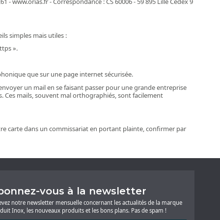
 - ​www.orias.fr ​-​ Correspondance : CS 60006 - 59 895 Lille Cedex 9
ls simples mais utiles :
tps ».
honique que sur une page internet sécurisée.
 envoyer un mail en se faisant passer pour une grande entreprise
es. Ces mails, souvent mal orthographiés, sont facilement
votre carte dans un commissariat en portant plainte, confirmer par
bonnez-vous à la newsletter
evez notre newsletter mensuelle concernant les actualités de la marque
duit Inox, les nouveaux produits et les bons plans. Pas de spam !