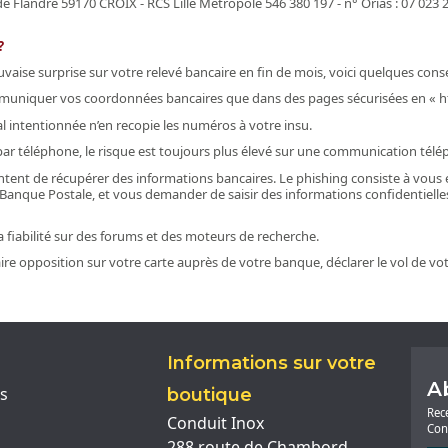
e Flandre 59170 CROIX - RCS Lille Métropole 546 380 197 - n° Orias : 07 023 261
?
ise surprise sur votre relevé bancaire en fin de mois, voici quelques consei
communiquer vos coordonnées bancaires que dans des pages sécurisées en « ht
al intentionnée n’en recopie les numéros à votre insu.
 téléphone, le risque est toujours plus élevé sur une communication télép
ntent de récupérer des informations bancaires. Le phishing consiste à vous
a Banque Postale, et vous demander de saisir des informations confidentiell
 fiabilité sur des forums et des moteurs de recherche.
: faire opposition sur votre carte auprès de votre banque, déclarer le vol de 
Informations sur votre
A
s
boutique
Rec
Conduit Inox
Con
288 route de Chambord