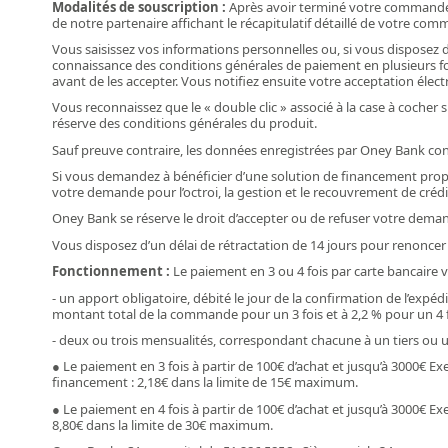
Modalités de souscription​ :
Après avoir terminé votre commande, i
de notre partenaire affichant le récapitulatif détaillé de votre c
Vous saisissez vos informations personnelles ou, si vous disposez
connaissance des conditions générales de paiement en plusieurs fois
avant de les accepter. Vous notifiez ensuite votre acceptation élec
Vous reconnaissez que le « double clic » associé à la case à cocher
réserve des conditions générales du produit.
Sauf preuve contraire, les données enregistrées par Oney Bank con
Si vous demandez à bénéficier d’une solution de financement propo
votre demande pour l’octroi, la gestion et le recouvrement de crédi
Oney Bank se réserve le droit d’accepter ou de refuser votre dem
Vous disposez d’un délai de rétractation de 14 jours pour renoncer 
Fonctionnement​ :
Le paiement en 3 ou 4 fois par carte bancaire
- un apport obligatoire, débité le jour de la confirmation de l’e
montant total de la commande pour un 3 fois et à 2,2 % pour un 4 
- deux ou trois mensualités, correspondant chacune à un tiers ou un 
● Le paiement en 3 fois à partir de 100€ d’achat et jusqu’à 3000€ 
financement : 2,18€ dans la limite de 15€ maximum.
● Le paiement en 4 fois à partir de 100€ d’achat et jusqu’à 3000€ E
8,80€ dans la limite de 30€ maximum.