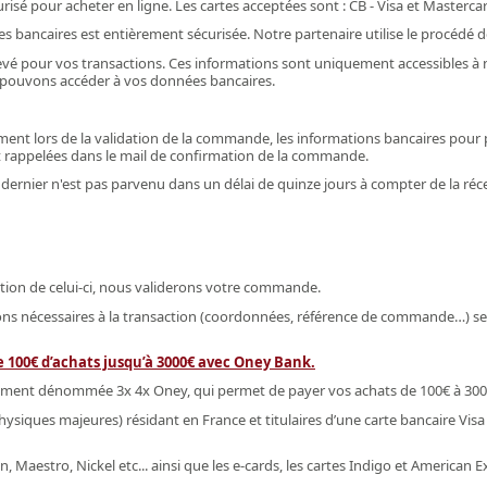
isé pour acheter en ligne. Les cartes acceptées sont : CB - Visa et Masterca
s bancaires est entièrement sécurisée. Notre partenaire utilise le procédé
é pour vos transactions. Ces informations sont uniquement accessibles à not
 pouvons accéder à vos données bancaires.
ement lors de la validation de la commande, les informations bancaires pou
rappelées dans le mail de confirmation de la commande.
 dernier n'est pas parvenu dans un délai de quinze jours à compter de la r
ion de celui-ci, nous validerons votre commande.
ions nécessaires à la transaction (coordonnées, référence de commande…) se
 100€ d’achats jusqu’à 3000€ avec Oney Bank.
ent dénommée 3x 4x Oney, qui permet de payer vos achats de 100€ à 3000€ 
hysiques majeures) résidant en France et titulaires d’une carte bancaire Vis
Maestro, Nickel etc... ainsi que les e-cards, les cartes Indigo et American 